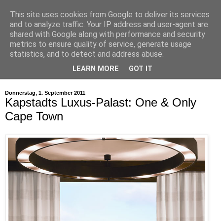
This site uses cookies from Google to deliver its services
and to analyze traffic. Your IP address and user-agent are
shared with Google along with performance and security
metrics to ensure quality of service, generate usage
statistics, and to detect and address abuse.
LEARN MORE
GOT IT
▼
Donnerstag, 1. September 2011
Kapstadts Luxus-Palast: One & Only
Cape Town