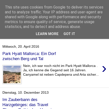
This site uses cookies from Google to deliver its services
and to analyze traffic. Your IP address and user-agent are
shared with Google along with performance and security
metrics to ensure quality of service, generate usage
statistics, and to detect and address abuse.
LEARN MORE
GOT IT
▼
Mittwoch, 20. April 2016
Park Hyatt Mallorca: Ein Dorf
zwischen Berg und Tal
›
Nein, ich war noch nicht im Park Hyatt Mallorca .
Ja, ich kenne die Gegend seit 16 Jahren.
Canyamel ist neben Capdepera und Arta sicher...
Dienstag, 10. Dezember 2013
Im Zauberbann des
Harzgebirges: das Travel