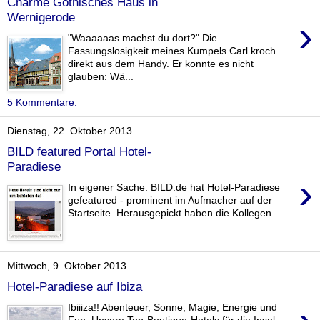
Charme Gothisches Haus in
Wernigerode
›
"Waaaaaas machst du dort?" Die
Fassungslosigkeit meines Kumpels Carl kroch
direkt aus dem Handy. Er konnte es nicht
glauben: Wä...
5 Kommentare:
Dienstag, 22. Oktober 2013
BILD featured Portal Hotel-
Paradiese
›
In eigener Sache: BILD.de hat Hotel-Paradiese
gefeatured - prominent im Aufmacher auf der
Startseite. Herausgepickt haben die Kollegen ...
Mittwoch, 9. Oktober 2013
Hotel-Paradiese auf Ibiza
Ibiiiza!! Abenteuer, Sonne, Magie, Energie und
Fun. Unsere Top-Boutique-Hotels für die Insel.