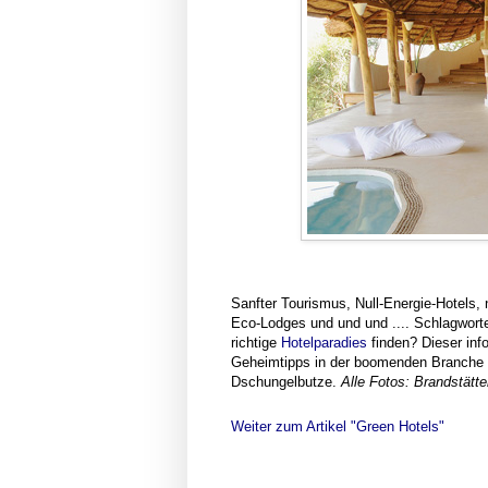
HOTEL-PARADIESE AUF 
Der verführerische Duft wilder Pinien
Sanfter Tourismus, Null-Energie-Hotels,
Eco-Lodges und und und .... Schlagwort
richtige
Hotelparadies
finden? Dieser info
Geheimtipps in der boomenden Branche
Dschungelbutze.
Alle Fotos: Brandstätte
Weiter zum Artikel "Green Hotels"