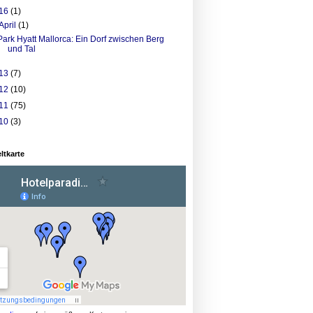
16
(1)
April
(1)
Park Hyatt Mallorca: Ein Dorf zwischen Berg
und Tal
13
(7)
12
(10)
11
(75)
10
(3)
ltkarte