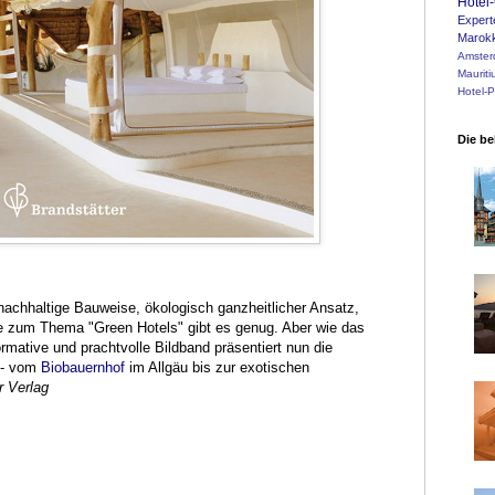
Hotel-
Expert
Marok
Amste
Mauriti
Hotel-
Die be
MALLORCA:
haine, das Zirpen der Grillen, ein guter Rotwein ...
 nachhaltige Bauweise, ökologisch ganzheitlicher Ansatz,
e zum Thema "Green Hotels" gibt es genug. Aber wie das
rmative und prachtvolle Bildband präsentiert nun die
 - vom
Biobauernhof
im Allgäu bis zur exotischen
r Verlag