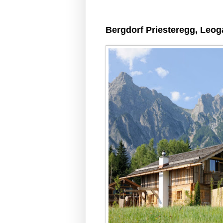
Bergdorf Priesteregg, Leog
HOTEL-PARADIESE IN Ö
Bergdorf Priesteregg, Forsthofalm, 