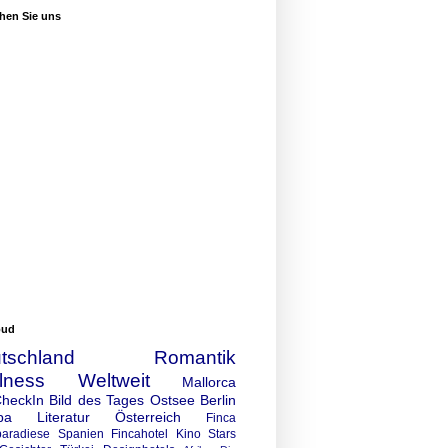
hen Sie uns
oud
tschland
Romantik
lness
Weltweit
Mallorca
CheckIn
Bild des Tages
Ostsee
Berlin
pa
Literatur
Österreich
Finca
paradiese
Spanien
Fincahotel
Kino
Stars