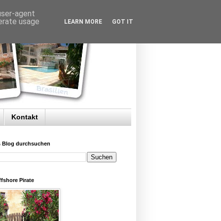
 user-agent
nerate usage
LEARN MORE
GOT IT
Kontakt
s Blog durchsuchen
fshore Pirate