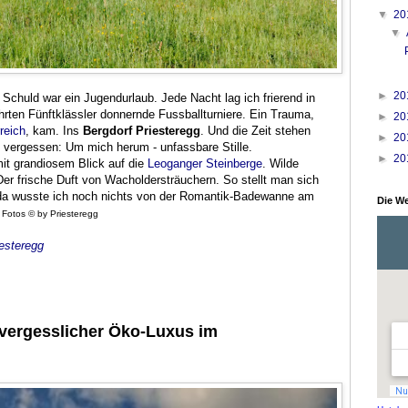
▼
20
▼
►
20
. Schuld
war ein Jugendurlaub
. Jede Nacht lag ich frierend in
hrten Fünftklässler donnernde Fussballturniere. Ein Trauma,
►
20
reich
, kam. Ins
Bergdorf Priesteregg
. Und die Zeit stehen
►
20
e vergessen: Um mich herum - unfassbare Stille.
►
20
t grandiosem Blick auf die
Leoganger Steinberge
. Wilde
r frische Duft von Wacholdersträuchern. So stellt man sich
 da wusste ich noch nichts von der Romantik-Badewanne am
Die We
, Fotos © by Priesteregg
iesteregg
vergesslicher Öko-Luxus im