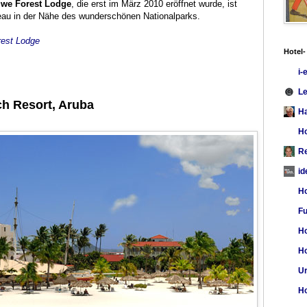
we Forest Lodge
, die erst im März 2010 eröffnet wurde, ist
veau in der Nähe des wunderschönen Nationalparks.
rest Lodge
Hotel-
i-
L
h Resort, Aruba
Ha
Ho
Re
id
Ho
Fu
Ho
Ho
Ur
Ho