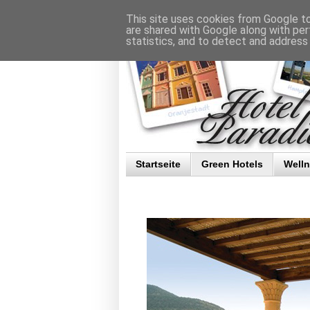
This site uses cookies from Google to 
are shared with Google along with per
statistics, and to detect and address
Startseite
Green Hotels
Well