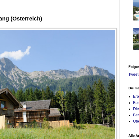
ang (Österreich)
STERREICH:
Folgen
Q! Maria Theresia, Das Triest uvm
Tweet
Die me
Ero
Ber
Die
Ber
Übe
Alle A