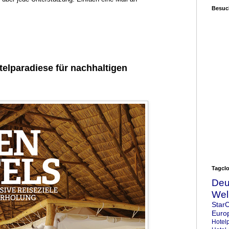
Besuc
telparadiese für nachhaltigen
TIUS:
n Weltklasse-Träume wahr
Tagcl
Deu
Wel
Star
Euro
Hotel