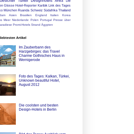
Gesichter
Türkei
Designhotels
Afrika
Die
en
Glosse
Hotel-Reporter
Karibik
Link des Tages
ko
München
Ruanda
Schweiz
Südafrika
Thailand
rdam
Asien
Brasilien
England
Italien
Korea
us
Meer
Niederlande
Polen
Portugal
Presse über
Paradiese
Promi-Hotels
Strand
Ägypten
liebtesten Artikel
Im Zauberbann des
Harzgebirges: das Travel
Charme Gothisches Haus in
Wernigerode
Foto des Tages: Kalkan, Türkei,
Unknown beautiful Hotel,
August 2012
Die coolsten und besten
Design-Hotels in Berlin