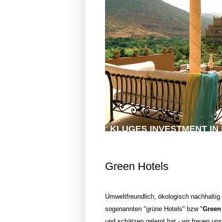
KLUGES INVESTMENT IN
Urlauben im Anwesen Kasbah Tamad
Green Hotels
Umweltfreundlich, ökologisch nachhaltig -
sogenannten "grüne Hotels" bzw "
Green
und schätzen gelernt hat - wir freuen un