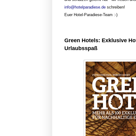
info@hotelparadiese.de
schreiben!
Euer Hotel-Paradiese-Team :-)
Green Hotels: Exklusive Ho
Urlaubsspaß
UND EWIG LOCKT MAURI
Im Les Villas de Beau Rivage werde