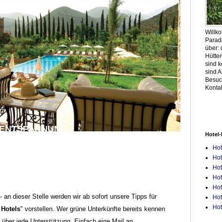
Willk
Parad
über: 
Hütten
sind 
sind A
Besuc
Konta
 ENTSPANNUNG:
Hotel-
ot nahe Marrakesch
Hot
Hot
Hot
Hot
Hot
 an dieser Stelle werden wir ab sofort unsere Tipps für
Hot
Hot
 Hotels
" vorstellen. Wer grüne Unterkünfte bereits kennen
s über jede Unterstützung. Einfach eine Mail an