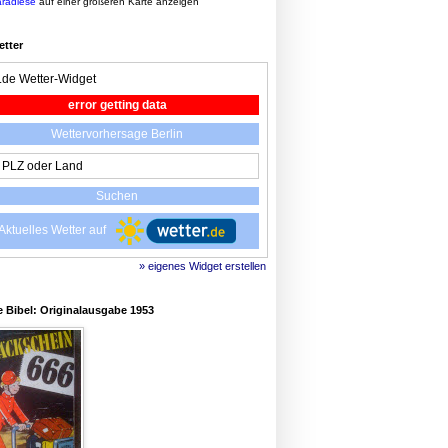
aradiese
auf einer größeren Karte anzeigen
etter
r.de Wetter-Widget
error getting data
Wettervorhersage Berlin
Aktuelles Wetter auf
» eigenes Widget erstellen
 Bibel: Originalausgabe 1953