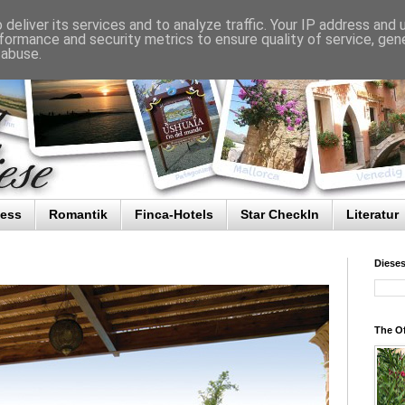
deliver its services and to analyze traffic. Your IP address and
formance and security metrics to ensure quality of service, ge
 abuse.
ness
Romantik
Finca-Hotels
Star CheckIn
Literatur
Diese
The Of