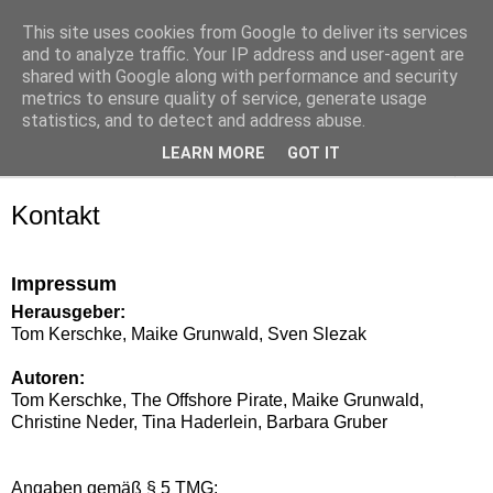
This site uses cookies from Google to deliver its services
and to analyze traffic. Your IP address and user-agent are
shared with Google along with performance and security
metrics to ensure quality of service, generate usage
statistics, and to detect and address abuse.
LEARN MORE
GOT IT
▼
Kontakt
Impressum
Herausgeber:
Tom Kerschke, Maike Grunwald, Sven Slezak
Autoren:
Tom Kerschke, The Offshore Pirate, Maike Grunwald,
Christine Neder, Tina Haderlein, Barbara Gruber
Angaben gemäß § 5 TMG: