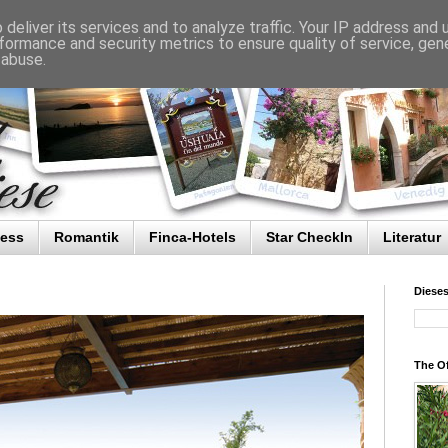
deliver its services and to analyze traffic. Your IP address and
formance and security metrics to ensure quality of service, ge
 abuse.
ness
Romantik
Finca-Hotels
Star CheckIn
Literatur
Diese
The Of