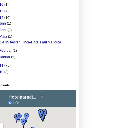
16
(1)
13
(7)
12
(10)
Juni
(1)
April
(2)
März
(1)
Die 35 besten Finca-Hotels auf Mallorca
Februar
(1)
Januar
(5)
11
(75)
10
(3)
ltkarte