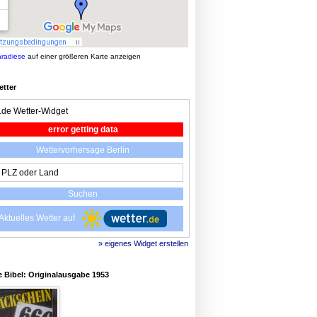
aradiese
auf einer größeren Karte anzeigen
etter
r.de Wetter-Widget
error getting data
Wettervorhersage Berlin
Aktuelles Wetter auf
» eigenes Widget erstellen
 Bibel: Originalausgabe 1953