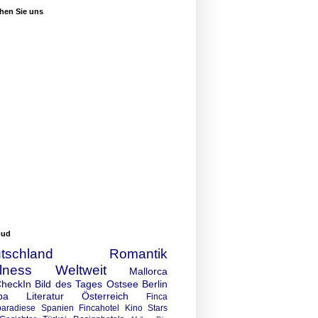
hen Sie uns
oud
tschland
Romantik
lness
Weltweit
Mallorca
CheckIn
Bild des Tages
Ostsee
Berlin
pa
Literatur
Österreich
Finca
paradiese
Spanien
Fincahotel
Kino
Stars