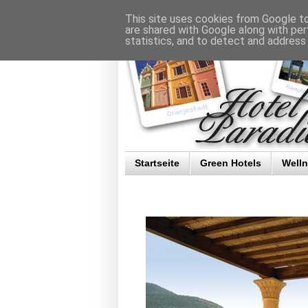
This site uses cookies from Google to 
are shared with Google along with per
statistics, and to detect and address
Startseite
Green Hotels
Well