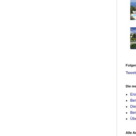
STERREICH:
Folgen
Q! Maria Theresia, Das Triest uvm
Tweet
Die me
Ero
Ber
Die
Ber
Übe
Alle A