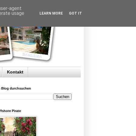
 user-agent
nerate usage
LEARN MORE
GOT IT
Kontakt
s Blog durchsuchen
fshore Pirate