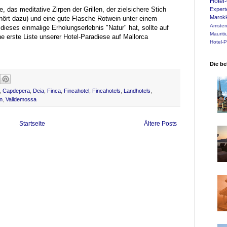
Hotel-
e, das meditative Zirpen der Grillen, der zielsichere Stich
Expert
Marok
ört dazu) und eine gute Flasche Rotwein unter einem
Amste
dieses einmalige Erholungserlebnis "Natur" hat, sollte auf
Mauriti
ne erste Liste unserer Hotel-Paradiese auf Mallorca
Hotel-
Die be
,
Capdepera
,
Deia
,
Finca
,
Fincahotel
,
Fincahotels
,
Landhotels
,
n
,
Valldemossa
MALLORCA:
haine, das Zirpen der Grillen, ein guter Rotwein ...
Startseite
Ältere Posts