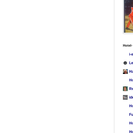
Hotel-
i-
L
Ha
Ho
Re
id
Ho
Fu
Ho
Ho