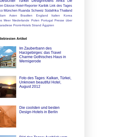
Gesichter
Türkei
Designhotels
Afrika
Die
en
Glosse
Hotel-Reporter
Karibik
Link des Tages
ko
München
Ruanda
Schweiz
Südafrika
Thailand
rdam
Asien
Brasilien
England
Italien
Korea
us
Meer
Niederlande
Polen
Portugal
Presse über
Paradiese
Promi-Hotels
Strand
Ägypten
liebtesten Artikel
Im Zauberbann des
Harzgebirges: das Travel
Charme Gothisches Haus in
Wernigerode
Foto des Tages: Kalkan, Türkei,
Unknown beautiful Hotel,
August 2012
Die coolsten und besten
Design-Hotels in Berlin