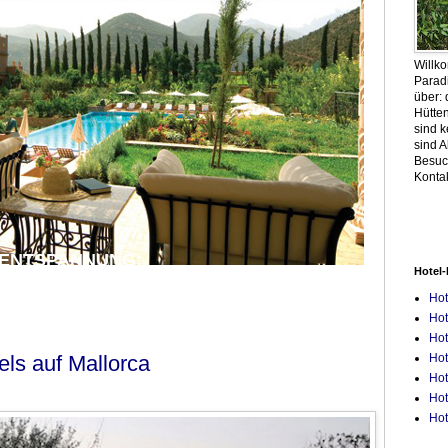
Willk
Parad
über: 
Hütten
sind 
sind A
Besuc
Konta
 ENTSPANNUNG:
Hotel-
ot nahe Marrakesch
Hot
Hot
Hot
Hot
els auf Mallorca
Hot
Hot
Hot