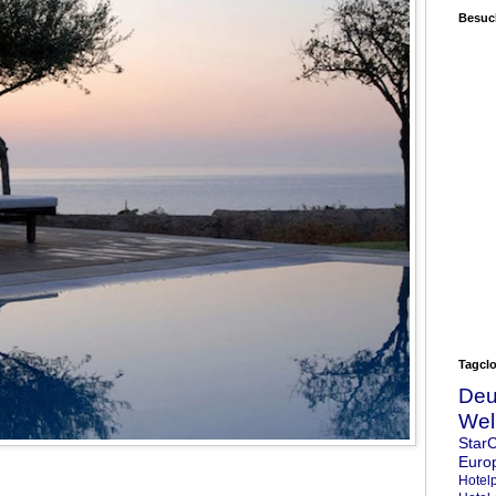
Besuc
TIUS:
n Weltklasse-Träume wahr
Tagcl
Deu
Wel
Star
Euro
Hotel