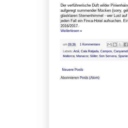
Der verführerische Duft wilder Pinienhain
aufgeregt summender Mücken (sorry, geh
glasklaren Sternenhimmel - wer Lust auf 
jeden Fall ein Finca-Hotel aufsuchen. Ei
2016/2017.
Weiterlesen »
um
09:36
1 Kommentare
Labels:
Artá
,
Cala Ratjada
,
Campos
,
Canyamel
Mallorca
,
Manacor
,
Sóller
,
Son Servera
,
Spanie
HOTEL-PARADIESE AUF 
Der verführerische Duft wilder Pinien
Neuere Posts
Abonnieren
Posts (Atom)