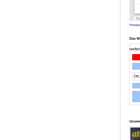
Hotelp
Das W
wette
Unsere