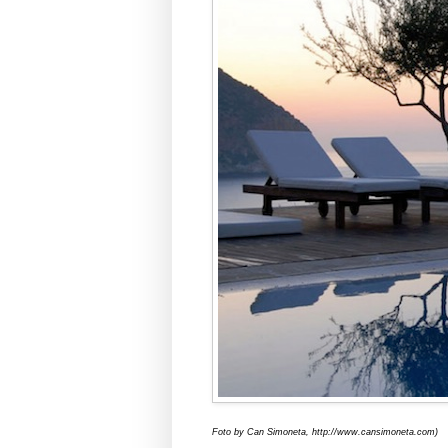
UND EWIG LOCKT MAURI
Im Les Villas de Beau Rivage werde
Foto by Can Simoneta, http://www.cansimoneta.com)