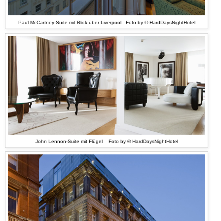
Paul McCartney-Suite mit Blick über Liverpool Foto by © HardDaysNightHotel
John Lennon-Suite mit Flügel Foto by © HardDaysNightHotel