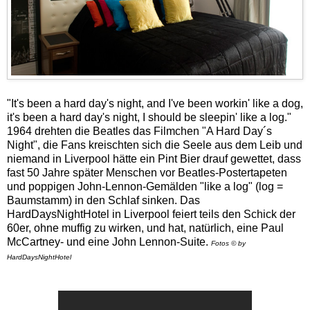
"It's been a hard day's night, and I've been workin' like a dog,
it's been a hard day's night, I should be sleepin' like a log."
1964 drehten die Beatles das Filmchen "A Hard Day´s
Night", die Fans kreischten sich die Seele aus dem Leib und
niemand in Liverpool hätte ein Pint Bier drauf gewettet, dass
fast 50 Jahre später Menschen vor Beatles-Postertapeten
und poppigen John-Lennon-Gemälden "like a log" (log =
Baumstamm) in den Schlaf sinken. Das
HardDaysNightHotel in Liverpool feiert teils den Schick der
60er, ohne muffig zu wirken, und hat, natürlich, eine Paul
McCartney- und eine John Lennon-Suite.
Fotos © by
HardDaysNightHotel